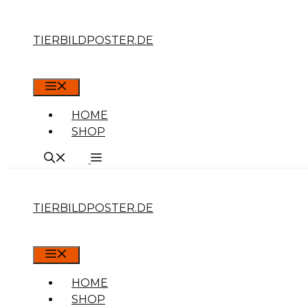
Zum
TIERBILDPOSTER.DE
Inhalt
springen
MENÜ
HOME
SHOP
TIERBILDPOSTER.DE
MENÜ
HOME
SHOP