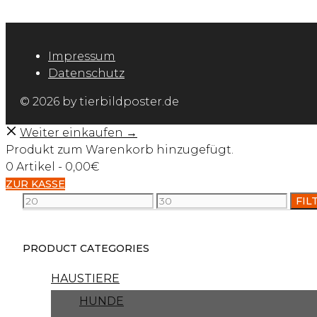
Impressum
Datenschutz
© 2026 by tierbildposter.de
Weiter einkaufen →
Produkt zum Warenkorb hinzugefügt.
0 Artikel -
0,00
€
ZUR KASSE
Min
Max
FIL
price
price
PRODUCT CATEGORIES
HAUSTIERE
HUNDE