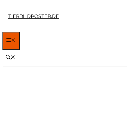
Zum
TIERBILDPOSTER.DE
Inhalt
springen
MENÜ